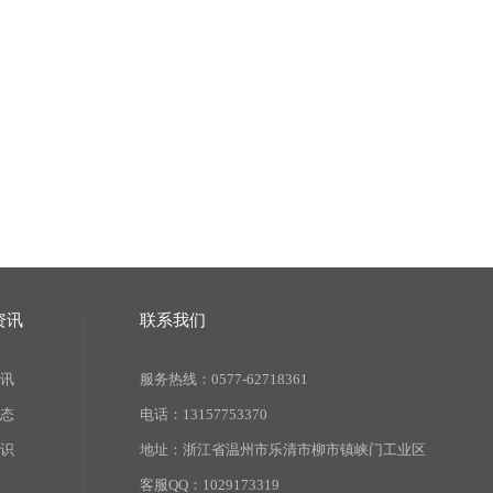
资讯
联系我们
讯
服务热线：0577-62718361
态
电话：13157753370
识
地址：浙江省温州市乐清市柳市镇峡门工业区
客服QQ：1029173319